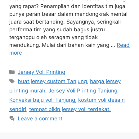
yang rapat? Penampilan dan identitas tim juga
punya peran besar dalam mendongkrak mental
juara saat bertanding. Sayangnya, seringkali
performa tim yang sudah bagus justru
terganggu oleh seragam yang tidak
mendukung. Mulai dari bahan kain yang …
Read
more
Categories
Jersey Voli Printing
Tags
buat jersey custom Tanjung
,
harga jersey
printing murah
,
Jersey Voli Printing Tanjung
,
Konveksi baju voli Tanjung
,
kostum voli desain
sendiri
,
tempat bikin jersey voli terdekat.
Leave a comment