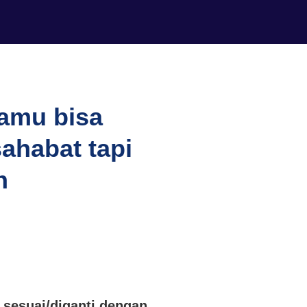
kamu bisa
sahabat tapi
n
 sesuai/diganti dengan