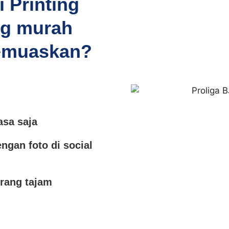
i Printing
ng murah
memuaskan?
asa saja
ngan foto di social
urang tajam