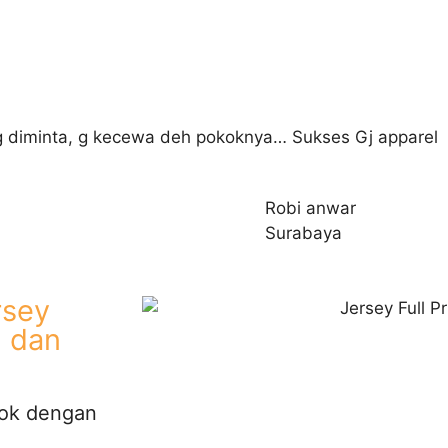
ng diminta, g kecewa deh pokoknya… Sukses Gj apparel
Robi anwar
Surabaya
rsey
l dan
cok dengan