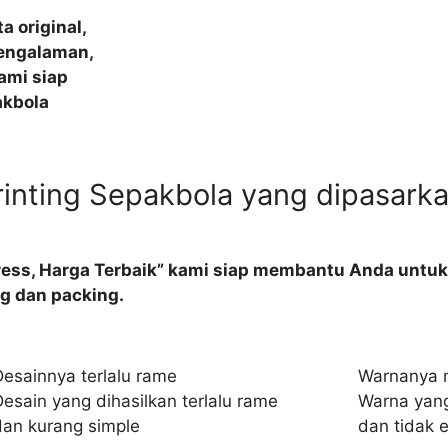
 original,
pengalaman,
ami siap
akbola
rinting Sepakbola yang dipasark
ress, Harga Terbaik” kami siap membantu Anda untuk 
ing dan packing.
Desainnya terlalu rame
Warnanya 
esain yang dihasilkan terlalu rame
Warna yang
dan kurang simple
dan tidak 