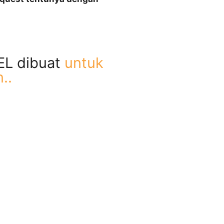
EL dibuat
untuk
..