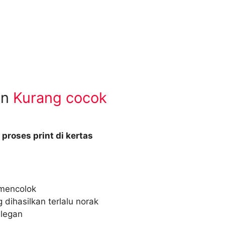
an
Kurang cocok
proses print di kertas
mencolok
 dihasilkan terlalu norak
elegan