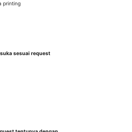
suka sesuai request
equest tentunya dengan