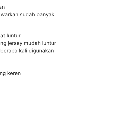
an
tawarkan sudah banyak
at luntur
ting jersey mudah luntur
eberapa kali digunakan