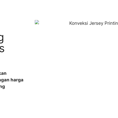
g
s
kan
engan harga
ing