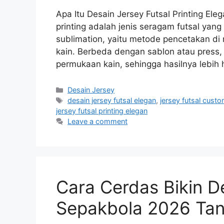
Apa Itu Desain Jersey Futsal Printing Eleg
printing adalah jenis seragam futsal yan
sublimation, yaitu metode pencetakan d
kain. Berbeda dengan sablon atau press, 
permukaan kain, sehingga hasilnya lebih
Categories
Desain Jersey
Tags
desain jersey futsal elegan
,
jersey futsal cust
jersey futsal printing elegan
Leave a comment
Cara Cerdas Bikin De
Sepakbola 2026 Tanp