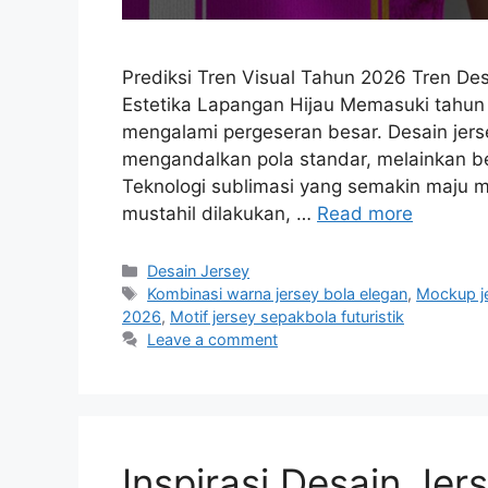
Prediksi Tren Visual Tahun 2026 Tren Des
Estetika Lapangan Hijau Memasuki tahun 
mengalami pergeseran besar. Desain jerse
mengandalkan pola standar, melainkan ber
Teknologi sublimasi yang semakin maju 
mustahil dilakukan, …
Read more
Categories
Desain Jersey
Tags
Kombinasi warna jersey bola elegan
,
Mockup j
2026
,
Motif jersey sepakbola futuristik
Leave a comment
Inspirasi Desain Jer