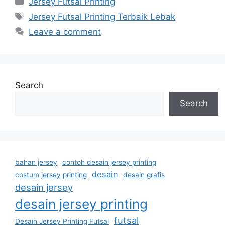
Jersey Futsal Printing
Tags
Jersey Futsal Printing Terbaik Lebak
Leave a comment
Search
Search
bahan jersey
contoh desain jersey printing
desain
costum jersey printing
desain grafis
desain jersey
desain jersey printing
futsal
Desain Jersey Printing Futsal