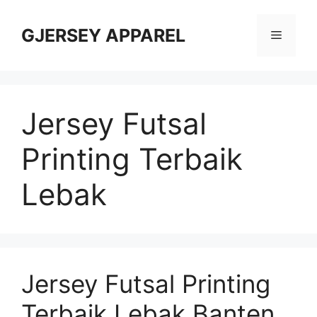
Skip
to
GJERSEY APPAREL
Menu
content
Jersey Futsal
Printing Terbaik
Lebak
Jersey Futsal Printing
Terbaik Lebak Banten