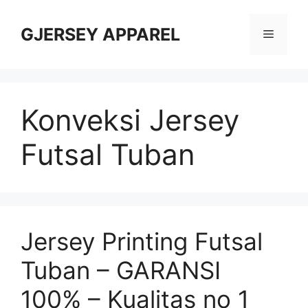
Skip
to
GJERSEY APPAREL
Menu
content
Konveksi Jersey
Futsal Tuban
Jersey Printing Futsal
Tuban – GARANSI
100% – Kualitas no 1