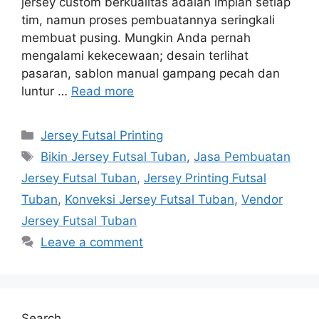
jersey custom berkualitas adalah impian setiap
tim, namun proses pembuatannya seringkali
membuat pusing. Mungkin Anda pernah
mengalami kekecewaan; desain terlihat
pasaran, sablon manual gampang pecah dan
luntur …
Read more
Categories
Jersey Futsal Printing
Tags
Bikin Jersey Futsal Tuban
,
Jasa Pembuatan
Jersey Futsal Tuban
,
Jersey Printing Futsal
Tuban
,
Konveksi Jersey Futsal Tuban
,
Vendor
Jersey Futsal Tuban
Leave a comment
Search