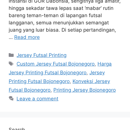
instansi di GOR Dabonsia, sengitnya liga amatir,
hingga sekadar tawa lepas saat ‘mabar’ rutin
bareng teman-teman di lapangan futsal
langganan, semua menunjukkan semangat
juang yang luar biasa. Di setiap pertandingan,
…
Read more
Categories
Jersey Futsal Printing
Tags
Custom Jersey Futsal Bojonegoro
,
Harga
Jersey Printing Futsal Bojonegoro
,
Jersey
Printing Futsal Bojonegoro
,
Konveksi Jersey
Futsal Bojonegoro
,
Printing Jersey Bojonegoro
Leave a comment
Search