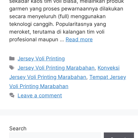
sekadar kaos tim voli biasa, melainkan produk
garmen yang proses pewarnaannya dilakukan
secara menyeluruh (full) menggunakan
teknologi canggih. Popularitasnya yang
meroket, terutama di kalangan tim voli
profesional maupun …
Read more
Categories
Jersey Voli Printing
Tags
Jersey Voli Printing Marabahan
,
Konveksi
Jersey Voli Printing Marabahan
,
Tempat Jersey
Voli Printing Marabahan
Leave a comment
Search