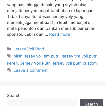
yang pas, hingga desain yang stylish bisa
menjadi penyemangat tambahan di lapangan.
Tidak hanya itu, desain jersey voly yang
menarik juga membuat tim lebih menonjol di
mata penonton dan bahkan menarik perhatian
sponsor. Lebih dari …
Read more
Categories
Jersey Voli Putri
Tags
bikin jersey voli tim putri
,
jersey tim voli putri
keren
,
Jersey Voli Putri
,
jersey voli putri custom
Leave a comment
Search
Search