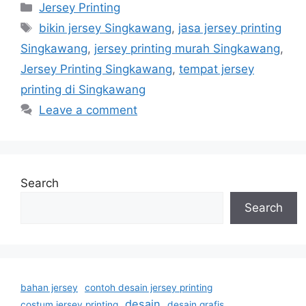
Categories
Jersey Printing
Tags
bikin jersey Singkawang
,
jasa jersey printing
Singkawang
,
jersey printing murah Singkawang
,
Jersey Printing Singkawang
,
tempat jersey
printing di Singkawang
Leave a comment
Search
Search
bahan jersey
contoh desain jersey printing
desain
costum jersey printing
desain grafis