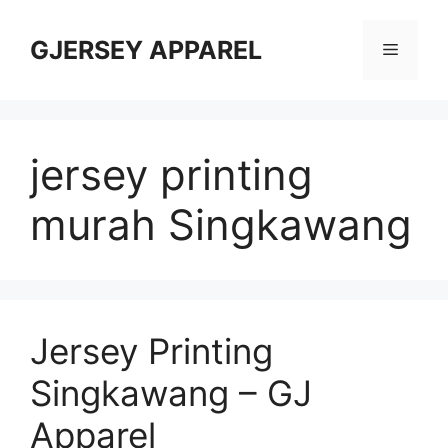
Skip
to
GJERSEY APPAREL
Menu
content
jersey printing
murah Singkawang
Jersey Printing
Singkawang – GJ
Apparel