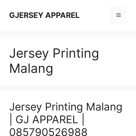
Skip
to
GJERSEY APPAREL
Menu
content
Jersey Printing
Malang
Jersey Printing Malang
| GJ APPAREL |
085790526988