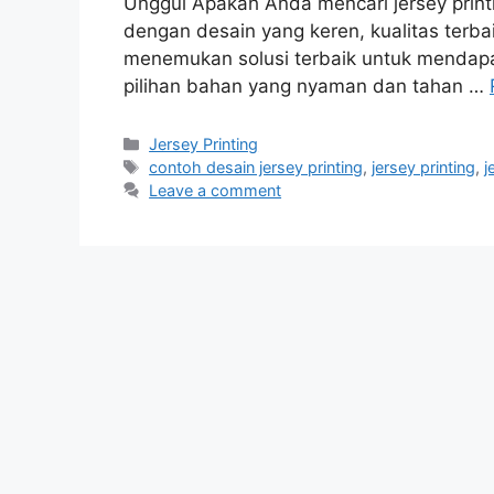
Unggul Apakah Anda mencari jersey printi
dengan desain yang keren, kualitas terbai
menemukan solusi terbaik untuk mendapa
pilihan bahan yang nyaman dan tahan …
Categories
Jersey Printing
Tags
contoh desain jersey printing
,
jersey printing
,
j
Leave a comment