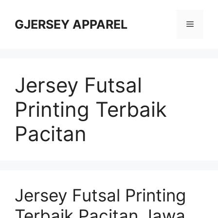
Skip
to
GJERSEY APPAREL
Menu
content
Jersey Futsal
Printing Terbaik
Pacitan
Jersey Futsal Printing
Terbaik Pacitan Jawa