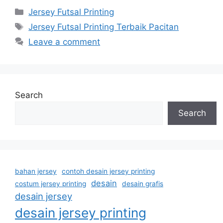
Categories
Jersey Futsal Printing
Tags
Jersey Futsal Printing Terbaik Pacitan
Leave a comment
Search
Search
bahan jersey
contoh desain jersey printing
desain
costum jersey printing
desain grafis
desain jersey
desain jersey printing