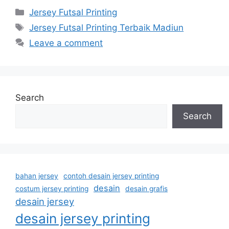
Categories
Jersey Futsal Printing
Tags
Jersey Futsal Printing Terbaik Madiun
Leave a comment
Search
Search
bahan jersey
contoh desain jersey printing
desain
costum jersey printing
desain grafis
desain jersey
desain jersey printing