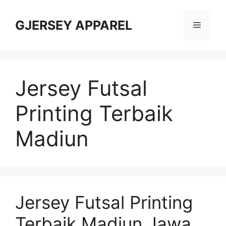
Skip
to
GJERSEY APPAREL
Menu
content
Jersey Futsal
Printing Terbaik
Madiun
Jersey Futsal Printing
Terbaik Madiun Jawa