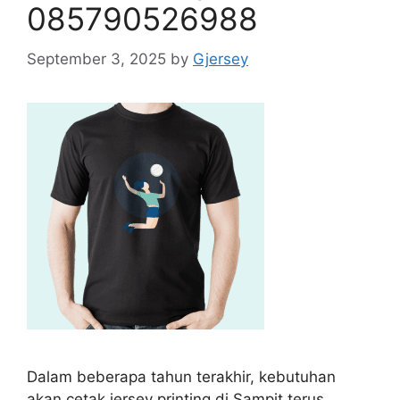
085790526988
September 3, 2025
by
Gjersey
Dalam beberapa tahun terakhir, kebutuhan
akan cetak jersey printing di Sampit terus