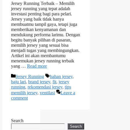
Jersey Running Terbaik – Memilih
jersey running yang tepat adalah
investasi penting bagi para pelari.
Jersey yang baik tidak hanya
membuatmu tampil gaya, tetapi juga
memberikan kenyamanan dan
mendukung performa larimu. Dengan
begitu banyak pilihan di pasaran,
memilih jersey yang sesuai bisa
menjadi tugas yang membingungkan.
Artikel ini akan membantumu
menemukan jersey running terbaik
yang …
Read more
Categories
Tags
Jersey Running
bahan jersey
,
baju lari
,
brand jersey
,
fit
,
jersey
running
,
rekomendasi jersey
,
tips
memilih jersey
,
ventilasi
Leave a
comment
Search
Search