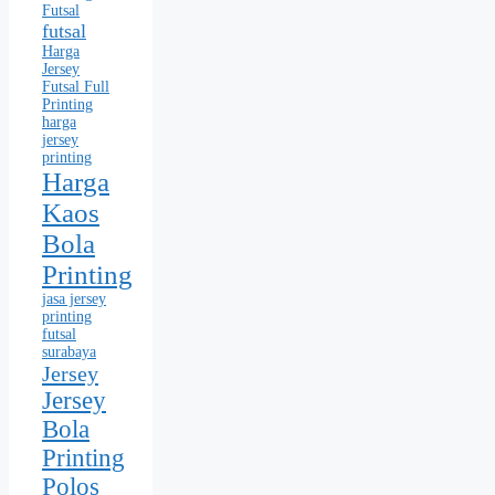
Futsal
futsal
Harga
Jersey
Futsal Full
Printing
harga
jersey
printing
Harga
Kaos
Bola
Printing
jasa jersey
printing
futsal
surabaya
Jersey
Jersey
Bola
Printing
Polos