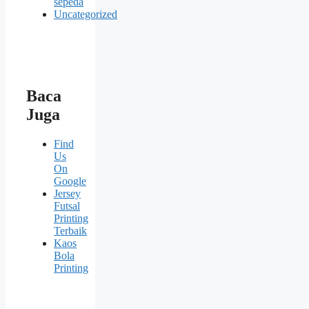
sepeda
Uncategorized
Baca
Juga
Find
Us
On
Google
Jersey
Futsal
Printing
Terbaik
Kaos
Bola
Printing