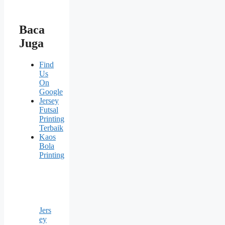
Baca
Juga
Find
Us
On
Google
Jersey
Futsal
Printing
Terbaik
Kaos
Bola
Printing
Jers
ey