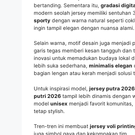
bertanding. Sementara itu,
gradasi digita
modern seolah jersey memiliki sentuhan 3
sporty
dengan warna natural seperti cokla
ingin tampil elegan dengan nuansa alami.
Selain warna, motif desain juga menjadi 
garis tegas memberi kesan tangguh dan t
inovasi untuk memadukan budaya lokal de
lebih suka sederhana,
minimalis elegan
d
bagian lengan atau kerah menjadi solusi 
Untuk inspirasi model,
jersey putra 2026
putri 2026
tampil lebih dinamis dengan 
model
unisex
menjadi favorit komunitas,
tetap stylish.
Tren-tren ini membuat
jersey voli printi
juga simbol gaya dan kekompakan tim.