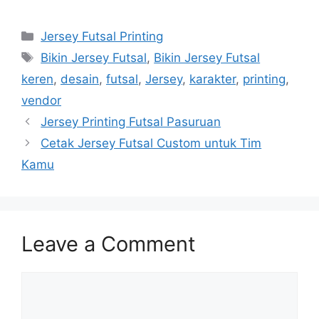
Categories
Jersey Futsal Printing
Tags
Bikin Jersey Futsal
,
Bikin Jersey Futsal
keren
,
desain
,
futsal
,
Jersey
,
karakter
,
printing
,
vendor
Jersey Printing Futsal Pasuruan
Cetak Jersey Futsal Custom untuk Tim
Kamu
Leave a Comment
Comment