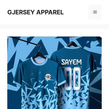
Skip
to
GJERSEY APPAREL
Menu
content